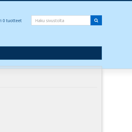
ri
0
tuotteet