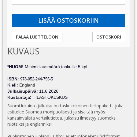
PALAA LUETTELOON
OSTOSKORI
KUVAUS
*HUOM!
Minimitilausmäärä taskuille 5 kpl
ISBN:
978-952-244-755-5
Kieli:
Englanti
Julkaisupäivä
:
11.6.2026
Kustantaja:
TILASTOKESKUS
Suomi lukuina -julkaisu on taskukokoinen tietopaketti, joka
esittelee Suomea monipuolisesti ja sisältää myös
kansainvälistä vertailutietoa. Julkaisu ilmestyy suomeksi,
ruotsiksi ja englanniksi.
Publikationen Finland i siffror är ett infopaket i fickformat